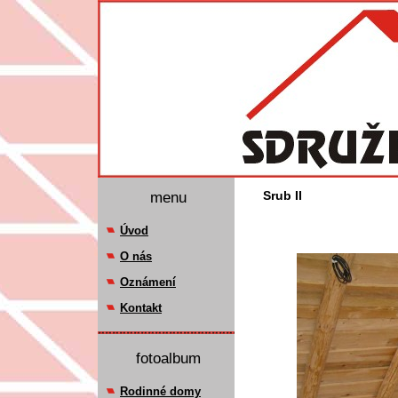
menu
Srub II
Úvod
O nás
Oznámení
Kontakt
fotoalbum
Rodinné domy