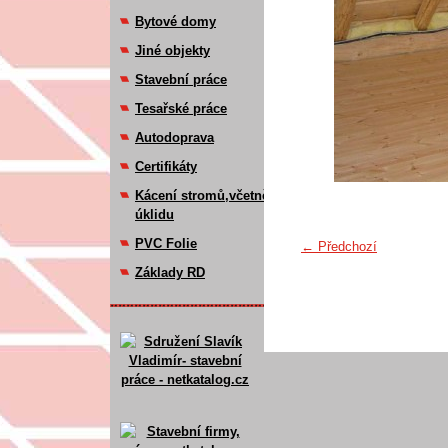
Bytové domy
Jiné objekty
Stavební práce
Tesařské práce
Autodoprava
Certifikáty
Kácení stromů,včetně
úklidu
PVC Folie
← Předchozí
Základy RD