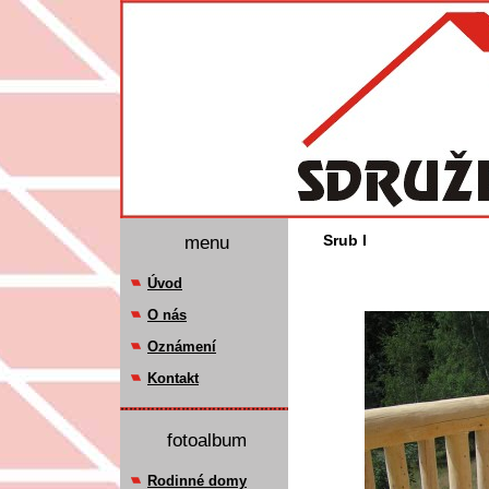
menu
Srub I
Úvod
O nás
Oznámení
Kontakt
fotoalbum
Rodinné domy