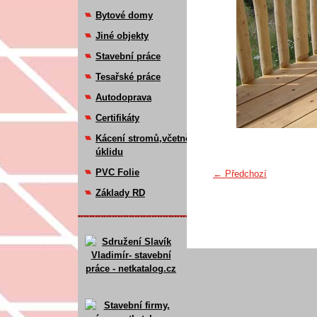
Bytové domy
Jiné objekty
Stavební práce
Tesařské práce
Autodoprava
Certifikáty
Kácení stromů,včetně
úklidu
PVC Folie
← Předchozí
Základy RD