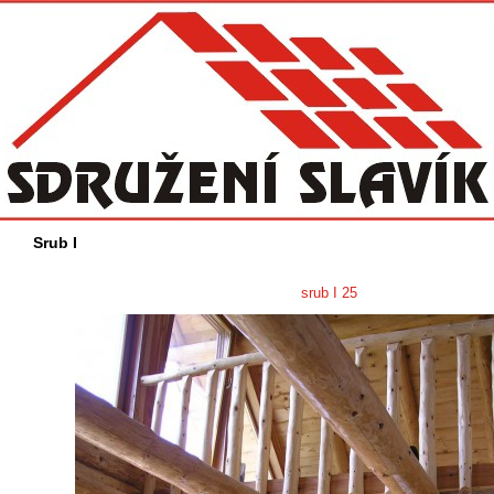
Srub I
srub I 25