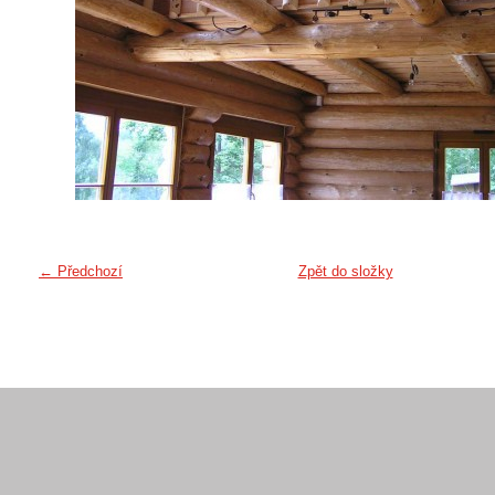
ě
← Předchozí
Zpět do složky