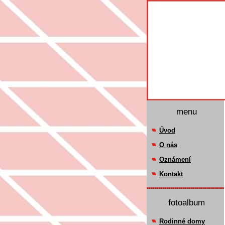
menu
Úvod
O nás
Oznámení
Kontakt
fotoalbum
Rodinné domy