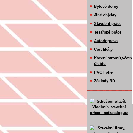
Bytové domy
Jiné objekty
Stavební práce
Tesařské práce
Autodoprava
Certifikáty
Kácení stromů,včetn
úklidu
PVC Folie
Základy RD