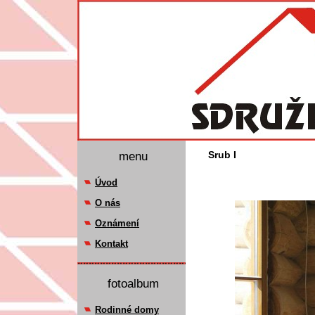
menu
Srub I
Úvod
O nás
Oznámení
Kontakt
fotoalbum
Rodinné domy