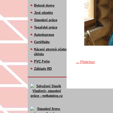
Bytové domy
Jiné objekty
Stavební práce
Tesařské práce
Autodoprava
Certifikáty
Kácení stromů,včetně
úklidu
PVC Folie
← Předchozí
Základy RD