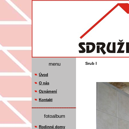
menu
Srub I
Úvod
O nás
Oznámení
Kontakt
fotoalbum
Rodinné domy