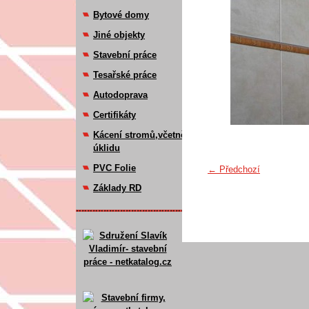
Bytové domy
Jiné objekty
Stavební práce
Tesařské práce
Autodoprava
Certifikáty
Kácení stromů,včetně
úklidu
PVC Folie
← Předchozí
Základy RD